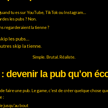
Quand tu es sur YouTube, TikTok ou Instagram…
rdes les pubs ? Non.
ns regarderaient la tienne ?
skip les pubs…
autres skip la tienne.
Simple. Brutal. Réaliste.
f : devenir la pub qu’on éc
 de faire une pub. Le game, c’est de créer quelque chose qu
e :
de jusqu’au bout