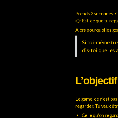
Prends 2 secondes. 
👉 Est-ce que tu rega
Alors pourquoi les ge
Si toi-même tu 
dis-toi que les 
L’objecti
Le game, ce n’est pas
regarder. Tu veux êtr
Celle qu’on regar