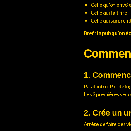
Celle qu’on envoie
Celle qui fait rire
Celle qui surpren
Bref :
la pub qu’on éc
Comment 
1. Commence 
Pas d’intro. Pas de lo
Les 3 premières seco
2. Crée un u
Arrête de faire des vi