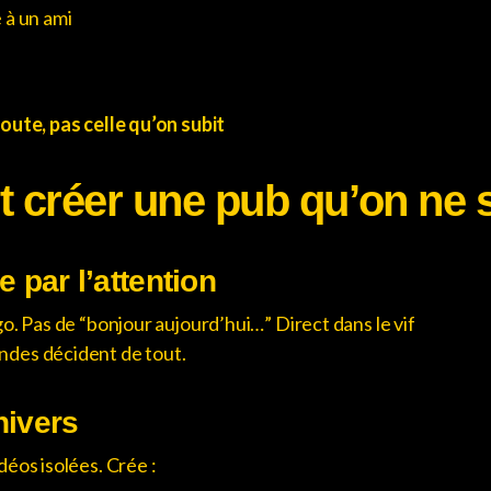
 à un ami
d
oute, pas celle qu’on subit
créer une pub qu’on ne s
par l’attention
go. Pas de “bonjour aujourd’hui…” Direct dans le vif
ndes décident de tout.
nivers
déos isolées. Crée :